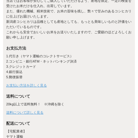
当店ではお客様が安心してご購入していただけるよう、産地を限定、一定の検査を
受けたお米だけを仕入れ、出荷しています。
また、優れた機械、精米技術で、お米の旨味を残し、艶々で甘みのあるコシヒカリ
に仕上げお届けいたします。
新潟産コシヒカリは品種としても産地としても、もっとも美味しいものと評価をい
ただいているものです。
これからも安全でおいしいお米をお送りいたしますので、ご愛顧のほどよろしくお
願い申し上げます。
お支払方法
旨味を引き出す寒暖差
1.代引き（ヤマト運輸のコレクトサービス）
2.コンビニ・銀行ATM・ネットバンキング決済
佐渡ヶ島は、昼夜の寒暖差が大きいため、米の旨味となるデンプン
3.クレジットカード
4.銀行振込
の消耗を抑えることができ、粘りのある美味しいお米が育ちます。
5.郵便振替
島ならではの海洋性気候がさらに美味しいお米を作り出します。
お支払い方法を詳しく見る
送料について
20kg以上で送料無料！ ※沖縄を除く
送料について詳しく見る
配送について
【宅配業者】
ヤマト運輸