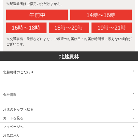
※配送業者はご指定いただけません。
生産者の情熱
美味しいお米を育てあげる技。それは好環境を最大限に生かし、美
※交通事情・天候などにより、ご希望のお届け日・お届け時間帯に添えない場合が
味しさを追求する情熱を持ち続けることから生みだされます。稲1本
ございます。
1本、お米のひと粒ひと粒に心を配り、高い品質を守り抜く、生産者
のたゆまぬ努力と情熱によって支えられているのです。
北越農林
北越農林のこだわり
会社情報
お店のトップへ戻る
カートを見る
マイページへ
お気に入り
新潟産コシヒカリ専門店としてのこだわり