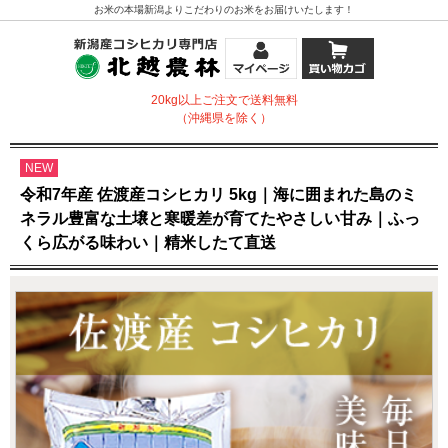
お米の本場新潟よりこだわりのお米をお届けいたします！
20kg以上ご注文で送料無料
（沖縄県を除く）
NEW
令和7年産 佐渡産コシヒカリ 5kg｜海に囲まれた島のミ
ネラル豊富な土壌と寒暖差が育てたやさしい甘み｜ふっ
くら広がる味わい｜精米したて直送