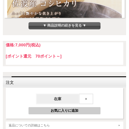
▼ 商品説明の続きを見る ▼
価格:
7,000円
(税込)
[ポイント還元 70ポイント～]
佐渡産コシヒカリ～美味しさの特徴～
注文
佐渡産コシヒカリは、新潟産コシヒカリ三大ブランド（魚沼産・佐
渡産・岩船産）の1つです。
在庫
×
香り、艶はもちろん、噛むほどに口の中に広がる甘みが自慢のコシ
ヒカリです。
返品についての詳細はこちら