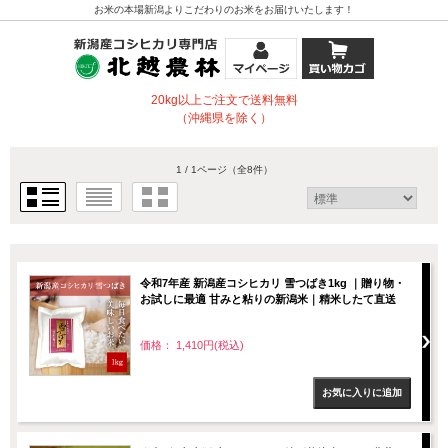
お米の本場新潟よりこだわりのお米をお届けいたします！
20kg以上ご注文で送料無料
（沖縄県を除く）
1 / 1ページ
（全8件）
令和7年産 新潟産コシヒカリ 雪つばき1kg ｜贈り物・
お試しに最適 甘みと粘りの新潟米｜精米したて直送
価格： 1,410円(税込)