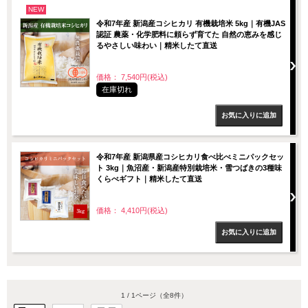
NEW
令和7年産 新潟産コシヒカリ 有機栽培米 5kg｜有機JAS
認証 農薬・化学肥料に頼らず育てた 自然の恵みを感じ
るやさしい味わい｜精米したて直送
価格： 7,540円(税込)
在庫切れ
令和7年産 新潟県産コシヒカリ食べ比べミニパックセッ
ト 3kg｜魚沼産・新潟産特別栽培米・雪つばきの3種味
くらべギフト｜精米したて直送
価格： 4,410円(税込)
1 / 1ページ
（全8件）