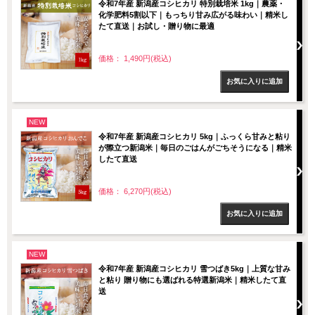
令和7年産 新潟産コシヒカリ 特別栽培米 1kg｜農薬・
化学肥料5割以下｜もっちり甘み広がる味わい｜精米し
たて直送｜お試し・贈り物に最適
価格： 1,490円(税込)
NEW
令和7年産 新潟産コシヒカリ 5kg｜ふっくら甘みと粘り
が際立つ新潟米｜毎日のごはんがごちそうになる｜精米
したて直送
価格： 6,270円(税込)
NEW
令和7年産 新潟産コシヒカリ 雪つばき5kg｜上質な甘み
と粘り 贈り物にも選ばれる特選新潟米｜精米したて直
送