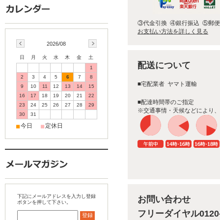
③代金引換 ④銀行振込 ⑤郵
お支払い方法を詳しく見る
2026/08
日
月
火
水
木
金
土
配送について
1
2
3
4
5
6
7
8
■宅配業者 ヤマト運輸
9
10
11
12
13
14
15
16
17
18
19
20
21
22
■配達時間帯のご指定
23
24
25
26
27
28
29
※交通事情・天候などにより、
30
31
今日
定休日
■
■
下記にメールアドレスを入力し登録
お問い合わせ
ボタンを押して下さい。
フリーダイヤル0120-2