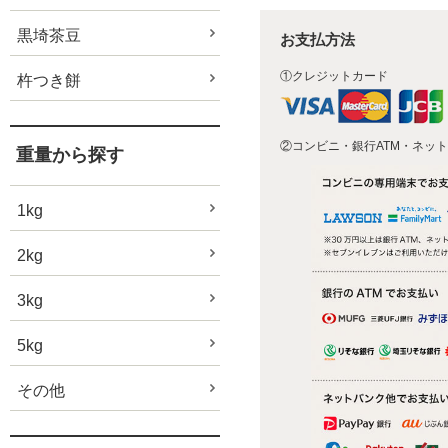
黒埼茶豆
お支払方法
①クレジットカード
杵つき餅
②コンビニ・銀行ATM・ネッ
重量から探す
1kg
2kg
3kg
5kg
その他