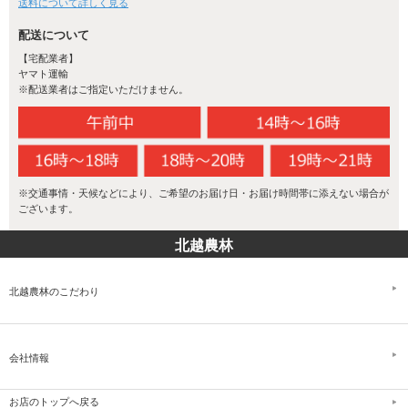
送料について詳しく見る
配送について
【宅配業者】
ヤマト運輸
※配送業者はご指定いただけません。
米づくりに適切な温度
※交通事情・天候などにより、ご希望のお届け日・お届け時間帯に添えない場合が
新潟県の気候は、美味しい米づくりに最も適した気候です。稲が登
ございます。
熟する期間（出穂～刈取り）の最適な平均気温に加え、昼夜の気温
差が大きいことが新潟のお米をより美味しくしています。
北越農林
北越農林のこだわり
会社情報
お店のトップへ戻る