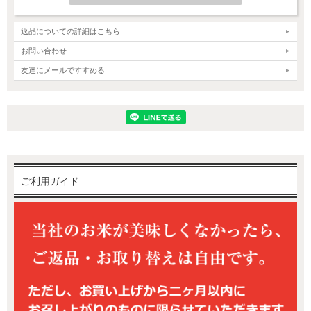
返品についての詳細はこちら
お問い合わせ
友達にメールですすめる
新潟産コシヒカリ～美味しさの特徴～
新潟産コシヒカリは、炊き立ての香りがよく一粒一粒に輝きがあり
ご利用ガイド
ます。また、日本人に好まれるもちもち食感で、強い粘りと甘みの
あるお米として全国から美味しいと高い評価をいただいています。
お米本来の味を堪能いただくために、一口目はご飯だけでお召し上
がりください。食味バランスが良いため、冷めても固くならず旨み
が残るので美味しくいただけます。