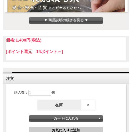
▼ 商品説明の続きを見る ▼
価格:
1,490円
(税込)
[ポイント還元 14ポイント～]
安心、安全、品質にこだわった特別栽培米
注文
農林水産省「特別栽培農産物に係る表示ガイドライン」の栽培基準
購入数：
個
に沿って、節減対象農薬の使用回数を5割以下、化学肥料の窒素成分
量を5割以下に抑えています。ブランド米である新潟産コシヒカリの
美味しさはそのままに、安心、安全、品質にこだわりました。
在庫
○
農林水産省 特別栽培農産物に係る表示ガイドライン