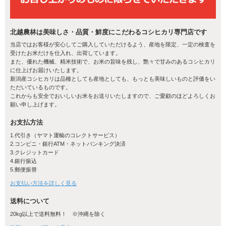
北越農林は美味しさ・品質・鮮度にこだわるコシヒカリ専門店です
当店ではお客様が安心してご購入していただけるよう、産地を限定、一定の検査を
受けたお米だけを仕入れ、出荷しています。
また、優れた機械、精米技術で、お米の旨味を残し、艶々で甘みのあるコシヒカリ
に仕上げお届けいたします。
新潟産コシヒカリは品種としても産地としても、もっとも美味しいものと評価をい
新潟産コシヒカリが美味しい理由
ただいているものです。
これからも安全でおいしいお米をお送りいたしますので、ご愛顧のほどよろしくお
大河が育んだ土壌
願い申し上げます。
お支払方法
新潟県の水田は、新潟県に流れる信濃川や阿賀野川などの大河が、
長年に渡り上流から運んだ肥沃な粘土質の土壌でできています。こ
1.代引き（ヤマト運輸のコレクトサービス）
の土壌は米作りに必要な養分を豊富に含んでいるため、余分な化学
2.コンビニ・銀行ATM・ネットバンキング決済
肥料を与える必要がなく、コシヒカリや農作物を育てるのに格好の
3.クレジットカード
土壌となります。米づくりに恵まれた環境で、天然の養分によって
4.銀行振込
5.郵便振替
育つ新潟米は、山々に囲まれた大自然と、清らかな水が織りなす大
地の恵みそのものなのです。
お支払い方法を詳しく見る
送料について
20kg以上で送料無料！ ※沖縄を除く