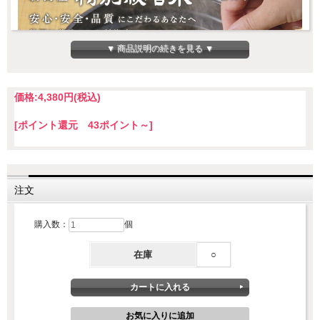
▼ 商品説明の続きを見る ▼
価格:
4,380円
(税込)
[ポイント還元 43ポイント～]
安心、安全、品質にこだわった特別栽培米
注文
農林水産省「特別栽培農産物に係る表示ガイドライン」の栽培基準
購入数：
個
に沿って、節減対象農薬の使用回数を5割以下、化学肥料の窒素成分
量を5割以下に抑えています。ブランド米である新潟産コシヒカリの
美味しさはそのままに、安心、安全、品質にこだわりました。
在庫
○
農林水産省 特別栽培農産物に係る表示ガイドライン