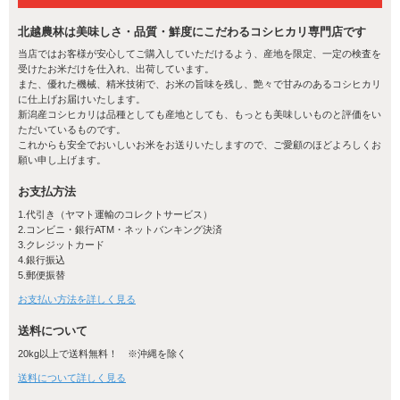
北越農林は美味しさ・品質・鮮度にこだわるコシヒカリ専門店です
当店ではお客様が安心してご購入していただけるよう、産地を限定、一定の検査を
受けたお米だけを仕入れ、出荷しています。
また、優れた機械、精米技術で、お米の旨味を残し、艶々で甘みのあるコシヒカリ
に仕上げお届けいたします。
新潟産コシヒカリは品種としても産地としても、もっとも美味しいものと評価をい
ただいているものです。
新潟産コシヒカリが美味しい理由
これからも安全でおいしいお米をお送りいたしますので、ご愛顧のほどよろしくお
願い申し上げます。
大河が育んだ土壌
お支払方法
1.代引き（ヤマト運輸のコレクトサービス）
新潟県の水田は、新潟県に流れる信濃川や阿賀野川などの大河が、
2.コンビニ・銀行ATM・ネットバンキング決済
長年に渡り上流から運んだ肥沃な粘土質の土壌でできています。こ
3.クレジットカード
の土壌は米作りに必要な養分を豊富に含んでいるため、余分な化学
4.銀行振込
肥料を与える必要がなく、コシヒカリや農作物を育てるのに格好の
5.郵便振替
土壌となります。米づくりに恵まれた環境で、天然の養分によって
お支払い方法を詳しく見る
育つ新潟米は、山々に囲まれた大自然と、清らかな水が織りなす大
地の恵みそのものなのです。
送料について
20kg以上で送料無料！ ※沖縄を除く
送料について詳しく見る