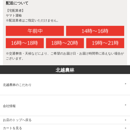
配送について
【宅配業者】
ヤマト運輸
※配送業者はご指定いただけません。
米づくりに適切な温度
※交通事情・天候などにより、ご希望のお届け日・お届け時間帯に添えない場合が
ございます。
新潟県の気候は、美味しい米づくりに最も適した気候です。稲が登
熟する期間（出穂～刈取り）の最適な平均気温に加え、昼夜の気温
北越農林
差が大きいことが新潟のお米をより美味しくしています。
北越農林のこだわり
会社情報
お店のトップへ戻る
カートを見る