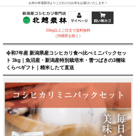
お米の本場新潟よりこだわりのお米をお届けいたします！
20kg以上ご注文で送料無料
（沖縄県を除く）
令和7年産 新潟県産コシヒカリ食べ比べミニパックセッ
ト 3kg｜魚沼産・新潟産特別栽培米・雪つばきの3種味
くらべギフト｜精米したて直送