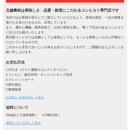
ます。また、日本人に好まれるもちもち食感で、強い粘りと甘みの
あるお米として全国から美味しいと高い評価をいただいています。
北越農林は美味しさ・品質・鮮度にこだわるコシヒカリ専門店です
お米本来の味を堪能いただくために、一口目はご飯だけでお召し上
当店ではお客様が安心してご購入していただけるよう、産地を限定、一定の検査を
がりください。食味バランスが良いため、冷めても固くならず旨み
受けたお米だけを仕入れ、出荷しています。
が残るので美味しくいただけます。
また、優れた機械、精米技術で、お米の旨味を残し、艶々で甘みのあるコシヒカリ
に仕上げお届けいたします。
新潟産コシヒカリは品種としても産地としても、もっとも美味しいものと評価をい
ただいているものです。
これからも安全でおいしいお米をお送りいたしますので、ご愛顧のほどよろしくお
願い申し上げます。
お支払方法
1.代引き（ヤマト運輸のコレクトサービス）
2.コンビニ・銀行ATM・ネットバンキング決済
3.クレジットカード
4.銀行振込
5.郵便振替
お支払い方法を詳しく見る
新潟産コシヒカリが美味しい理由
送料について
20kg以上で送料無料！ ※沖縄を除く
大河が育んだ土壌
送料について詳しく見る
新潟県の水田は、新潟県に流れる信濃川や阿賀野川などの大河が、