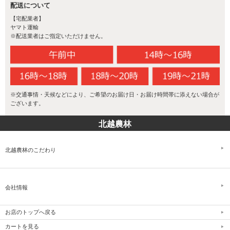
配送について
長年に渡り上流から運んだ肥沃な粘土質の土壌でできています。こ
の土壌は米作りに必要な養分を豊富に含んでいるため、余分な化学
【宅配業者】
肥料を与える必要がなく、コシヒカリや農作物を育てるのに格好の
ヤマト運輸
土壌となります。米づくりに恵まれた環境で、天然の養分によって
※配送業者はご指定いただけません。
育つ新潟米は、山々に囲まれた大自然と、清らかな水が織りなす大
地の恵みそのものなのです。
※交通事情・天候などにより、ご希望のお届け日・お届け時間帯に添えない場合が
ございます。
北越農林
北越農林のこだわり
会社情報
米づくりに適切な温度
新潟県の気候は、美味しい米づくりに最も適した気候です。稲が登
お店のトップへ戻る
熟する期間（出穂～刈取り）の最適な平均気温に加え、昼夜の気温
カートを見る