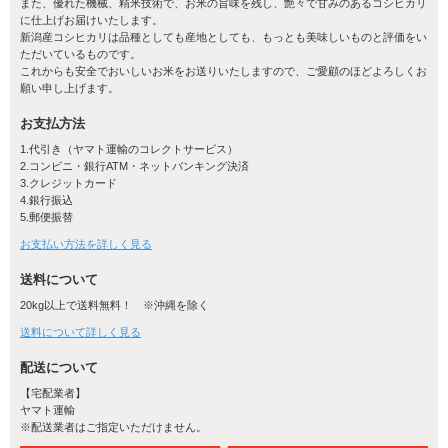
また、優れた機械、精米技術で、お米の旨味を残し、艶々で甘みのあるコシヒカリ
に仕上げお届けいたします。
新潟産コシヒカリは品種としても産地としても、もっとも美味しいものと評価をい
ただいているものです。
これからも安全でおいしいお米をお送りいたしますので、ご愛顧のほどよろしくお
願い申し上げます。
お支払方法
1.代引き（ヤマト運輸のコレクトサービス）
2.コンビニ・銀行ATM・ネットバンキング決済
3.クレジットカード
4.銀行振込
5.郵便振替
お支払い方法を詳しく見る
送料について
煮くずれしません！
20kg以上で送料無料！ ※沖縄を除く
熟練した職人がひと臼ひと臼、丁寧に搗きあげた手づくり餅は、杵
送料について詳しく見る
つきならではのコシの強さで煮くずれしません。
素材と搗きにこだわったお餅です。
配送について
【宅配業者】
ヤマト運輸
※配送業者はご指定いただけません。